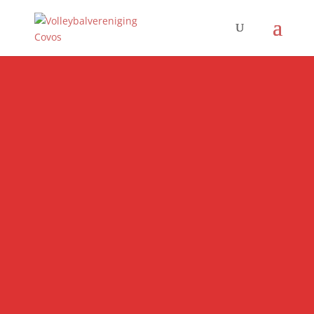
Welkom bij
Covos
De volleybalvereniging van
Easterein en wijde omstreken, met